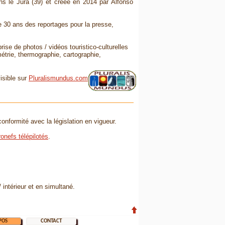
s le Jura (39) et créée en 2014 par Alfonso
de 30 ans des reportages pour la presse,
ise de photos / vidéos touristico-culturelles
métrie, thermographie, cartographie,
isible sur
Pluralismundus.com
onformité avec la législation en vigueur.
ronefs télépilotés
.
intérieur et en simultané.
POS
CONTACT