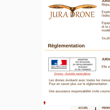
JUR
Mejia
Expér
l'édit
Equip
et la
modéli
Sa ph
Règlementation
JURA
Elle e
Drones - Activités particulières
Les drones évoluent avec toutes les mesur
Pour en savoir plus sur la réglementation :
Une assurance responsabilité civile couvre
ACCUEIL
PRESEN