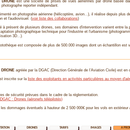
A DRONE
est une société de prises de vues aériennes par drone basée dan
, photographe reporter indépendant.
imenté en photograhie aérienne (hélicoptère, avion...), il réalise depuis plus 
ion et l'audiovisuel. (
voir liste des collaborations
)
é à présent de plusieurs drones, ses domaines d'intervention varient entre la pr
 captation photographique technique pour l'industrie et l'urbanisme (photogram
sation 3D...).
otothèque est composée de plus de 500.000 images dont un échantillon est v
 DRONE
agréée par la DGAC (Direction Générale de l’Aviation Civile) est en c
st inscrite sur la
liste des exploitants en activités particulières au moyen d'aé
es de sécurité prévues dans le cadre de la réglementation.
DGAC : Drones (aéronefs télépilotés)
 les dommages éventuels à hauteur de 2 500 000€ pour les vols en extérieur / 
TATION
DRONES
TARIFS
IMAGES
A PRO